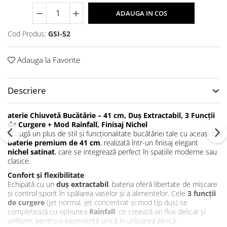
ADAUGA IN COS
Cod Produs:
GSI-52
Adauga la Favorite
Descriere
aterie Chiuvetă Bucătărie – 41 cm, Duș Extractabil, 3 Funcții
de Curgere + Mod Rainfall, Finisaj Nichel
Adaugă un plus de stil și funcționalitate bucătăriei tale cu această
baterie premium de 41 cm
, realizată într-un finisaj elegant
nichel satinat
, care se integrează perfect în spațiile moderne sau
clasice.
Confort și flexibilitate
Echipată cu un
duș extractabil
, bateria oferă libertate de mișcare
și control sporit în spălarea vaselor și a alimentelor. Cele
3 funcții
de curgere
(jet normal, jet concentrat și mod tip duș) se
completează cu opțiunea
Rainfall
, ce creează un flux delicat și
uniform, pentru o experiență unică în utilizarea zilnică.