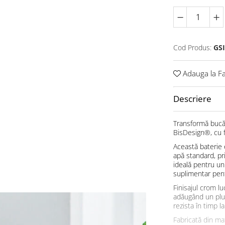
Cod Produs:
GSI
Adauga la Fa
Descriere
Transformă bucăt
BisDesign®, cu fu
Această baterie e
apă standard, pr
ideală pentru un
suplimentar pentr
Finisajul crom l
adăugând un plus
rezista în timp l
Fabricată din mat