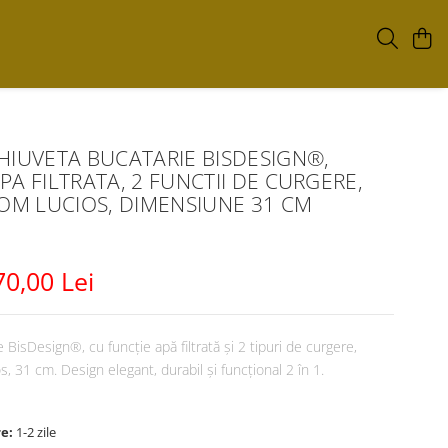
HIUVETA BUCATARIE BISDESIGN®,
PA FILTRATA, 2 FUNCTII DE CURGERE,
ROM LUCIOS, DIMENSIUNE 31 CM
70,00 Lei
 BisDesign®, cu funcție apă filtrată și 2 tipuri de curgere,
os, 31 cm. Design elegant, durabil și funcțional 2 în 1.
re:
1-2 zile