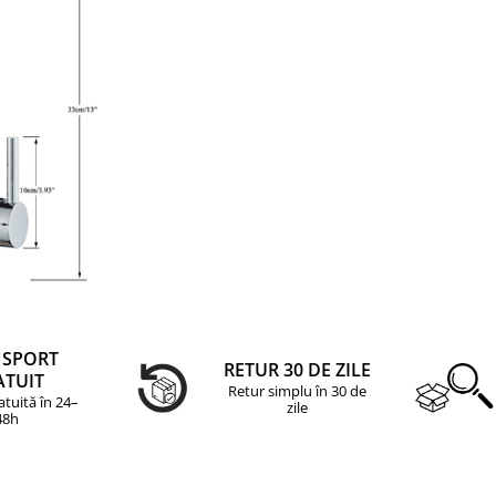
NSPORT
RETUR 30 DE ZILE
ATUIT
Retur simplu în 30 de
atuită în 24–
zile
48h