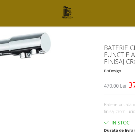
BATERIE C
FUNCTIE A
FINISAJ C
BisDesign
3
470,00 Lei
Baterie bucătărie
finisaj crom luci
IN STOC
Durata de livra