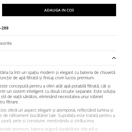
ADAUGA IN COS
-288
vorite
ăria ta într-un spațiu modern și elegant cu bateria de chiuvetă
ncție de apă filtrată și finisaj crom lucios premium.
ste concepută pentru a oferi atât apă potabilă filtrată, cât și
intr-un sistem inteligent cu două circuite separate. Este soluția
 stil de viață sănătos, eliminând necesitatea unui robinet
u filtrare.
ucios oferă un aspect elegant și atemporal, reflectând lumina și
 de rafinament bucătăriei tale. Suprafața este tratată pentru a
a uzură, pete și coroziune, menținându-și strălucirea.
eriale premium, bateria asigură durabilitate ridicată și