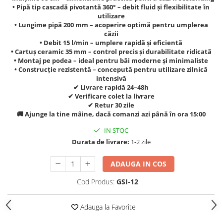
• Pipă tip cascadă pivotantă 360° – debit fluid și flexibilitate în
utilizare
• Lungime pipă 200 mm – acoperire optimă pentru umplerea
căzii
• Debit 15 l/min – umplere rapidă și eficientă
• Cartuș ceramic 35 mm – control precis și durabilitate ridicată
• Montaj pe podea – ideal pentru băi moderne și minimaliste
• Construcție rezistentă – concepută pentru utilizare zilnică
intensivă
✔ Livrare rapidă 24–48h
✔ Verificare colet la livrare
✔ Retur 30 zile
🚚 Ajunge la tine mâine, dacă comanzi azi până în ora 15:00
IN STOC
Durata de livrare:
1-2 zile
ADAUGA IN COS
Cod Produs:
GSI-12
Adauga la Favorite