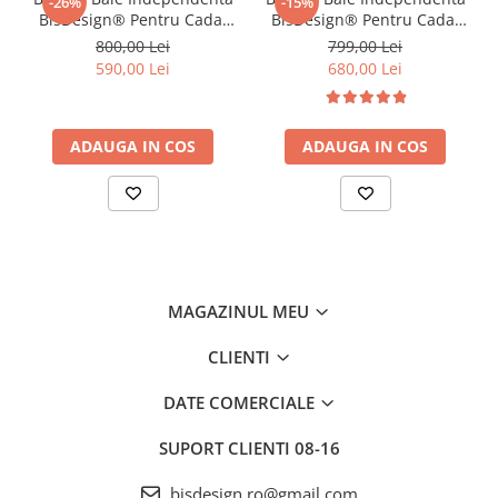
-26%
-15%
BisDesign® Pentru Cada,
BisDesign® Pentru Cada,
Montaj podea, Tip
Montaj podea, Tip
800,00 Lei
799,00 Lei
freestanding, Cadru
freestanding, Cadru
590,00 Lei
680,00 Lei
Rotund, Finisaj
Rotund, Finisaj Auriu
Negru/Bronz, Dimensiune
Mat/Periat, Dimensiune 117
117 cm
cm
ADAUGA IN COS
ADAUGA IN COS
MAGAZINUL MEU
CLIENTI
DATE COMERCIALE
SUPORT CLIENTI
08-16
bisdesign.ro@gmail.com