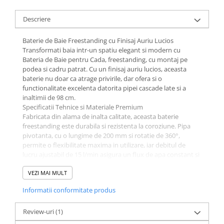
Descriere
Baterie de Baie Freestanding cu Finisaj Auriu Lucios
Transformati baia intr-un spatiu elegant si modern cu
Bateria de Baie pentru Cada, freestanding, cu montaj pe
podea si cadru patrat. Cu un finisaj auriu lucios, aceasta
baterie nu doar ca atrage privirile, dar ofera si o
functionalitate excelenta datorita pipei cascade late si a
inaltimii de 98 cm.
Specificatii Tehnice si Materiale Premium
Fabricata din alama de inalta calitate, aceasta baterie
freestanding este durabila si rezistenta la coroziune. Pipa
pivotanta, cu o lungime de 200 mm si rotatie de 360°,
permite o flexibilitate maxima in utilizare, iar debitul de
lucru ajustabil de 15 l/min asigura un flux de apa constant si
eficient. Sistemul de fixare EASY FIX inclus faciliteaza
instalarea rapida si simpla.
VEZI MAI MULT
Functionalitate si Design Modern
Informatii conformitate produs
Potrivita atat pentru cada, cat si pentru dus, aceasta baterie
cu dublu comanda si cartus ceramic de 35 mm ofera o
experienta de utilizare confortabila si precisa. Designul
Review-uri
(1)
modern si finisajul lucios o fac ideala pentru orice stil de