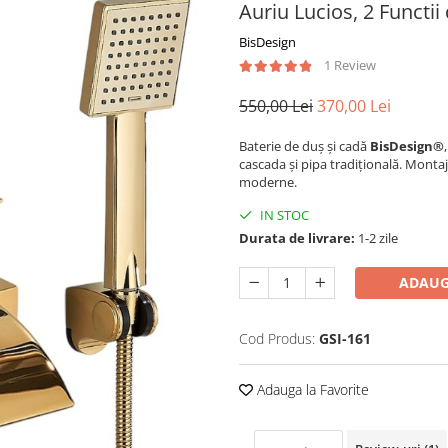
Auriu Lucios, 2 Functii
BisDesign
1 Review
550,00 Lei
370,00 Lei
Baterie de duș și cadă
BisDesign®
cascada și pipa tradițională. Montaj
moderne.
IN STOC
Durata de livrare:
1-2 zile
ADAUG
Cod Produs:
GSI-161
Adauga la Favorite