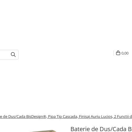
0,00
ie de Dus/Cada BisDesign®, Pipa Tip Cascada, Finisaj Auriu Lucios, 2 Functii 
Baterie de Dus/Cada Bi