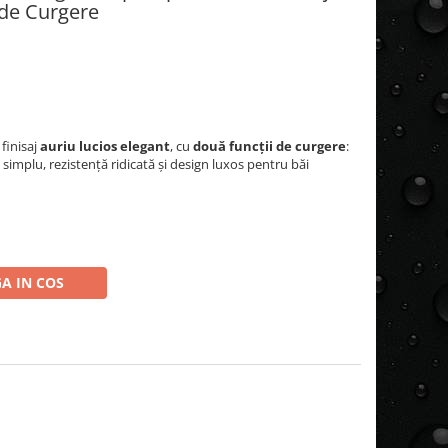
 de Curgere
, finisaj
auriu lucios elegant
, cu
două funcții de curgere
:
 simplu, rezistență ridicată și design luxos pentru băi
A IN COS