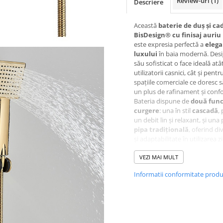
Review-uri
(1)
Descriere
Această
baterie de duș și ca
BisDesign® cu finisaj auriu 
este expresia perfectă a
elega
luxului
în baia modernă. Desi
său sofisticat o face ideală at
utilizatorii casnici, cât și pentr
spațiile comerciale ce doresc s
un plus de rafinament și confo
Bateria dispune de
două func
curgere
: una în stil
cascadă
,
un debit lin și relaxant, și una 
pipa tradițională
, oferind di
și adaptabilitate în utilizarea zi
Finisajul
auriu lucios
adaugă
accent vizual spectaculos și of
VEZI MAI MULT
același timp protecție împotri
Informatii conformitate prod
coroziunii, asigurând o
durabi
îndelungată
.
Datorită sistemului său de m
simplu, instalarea se face rapid
complicații. Realizată din
mate