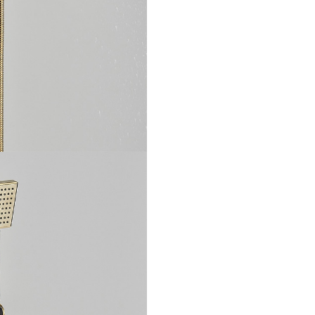
de calitate superioară
, bate
BisDesign® garantează o
funcționalitate fiabilă și un as
modern, transformând baia în
spațiu elegant și sofisticat.
Caracteristici cheie:
finisaj
lucios rezistent la coroziun
funcție duală
(cascadă și pip
tradițională), montaj rapid și fa
materiale de calitate premium
utilizare îndelungată.