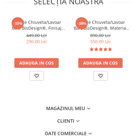
SELECȚIA NOASTRĂ
Baterie Chiuveta/Lavoar
Baterie Chiuveta/Lavoar
-35%
-38%
Baie BisDesign®, Finisaj
Baie BisDesign®, Material
Auriu Mat, Model Lebada,
Premium, Pipa Lebada Tip
449,00 Lei
890,00 Lei
Dimensiune 20 cm
Cascada Cu Robineti cu
290,00 Lei
550,00 Lei
Cristale, Finisaj Auriu
Lucios, Dimensiune 33 cm
ADAUGA IN COS
ADAUGA IN COS
MAGAZINUL MEU
CLIENTI
DATE COMERCIALE