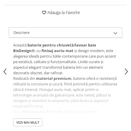
Adauga la Favorite
Descriere
Această
baterie pentru chiuvetă/lavoar baie
BisDesign®
, cu
finisaj auriu mat
și design modern, este
alegerea ideală pentru băile contemporane care pun accent
pe estetică, calitate și funcționalitate. Liniile curate și
aspectul elegant transformă bateria într-un element
decorativ discret, dar rafinat.
Realizată din
material premium
, bateria oferă o rezistență
ridicată la coroziune și uzură, fiind potrivită pentru utilizarea
zilnică intensă. Finisajul auriu mat, aplicat printr-o
tehnologie avansată de galvanizare, este neted, plăcut la
atingere și rezistent la amprente, păstrându-și aspectul
impecabil în timp.
Cu o
dimensiune de 17 cm
, bateria este perfect
proporționată pentru majoritatea lavoarelor, asigurând un
jet de apă confortabil și bine direcționat. Montajul este
VEZI MAI MULT
simplu și rapid, iar mecanismul de acționare oferă control