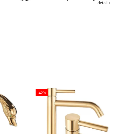
detaliu
-42%