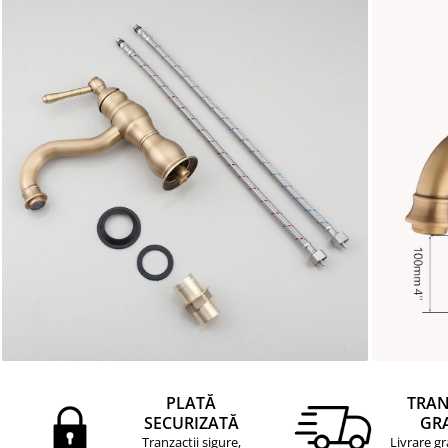
PLATĂ
TRA
SECURIZATĂ
GR
Tranzacții sigure,
Livrare gr