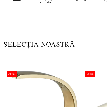
criptate
-35%
-41%