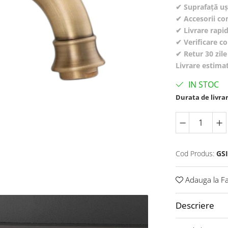
✔ Suprafață uș
✔ Accesorii co
✔ Livrare rapi
✔ Verificare col
✔ Retur 30 zile
Livrare estima
IN STOC
Durata de livra
Cod Produs:
GSI
Adauga la Fa
Descriere