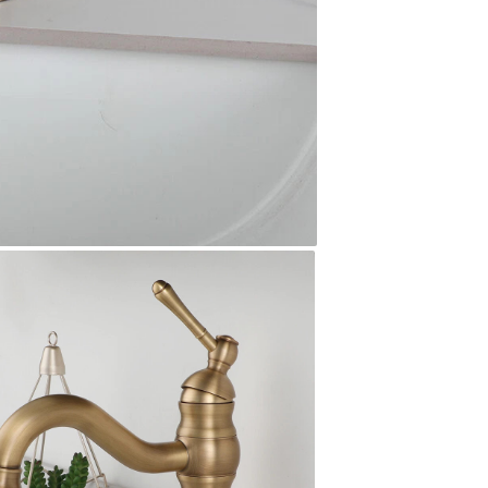
• Accesorii pent
Această baterie 
elegant, practic 