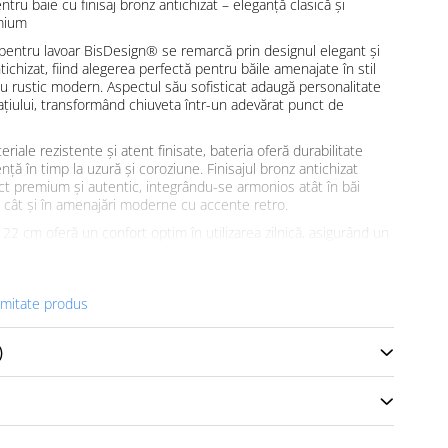
ntru baie cu finisaj bronz antichizat – eleganță clasică și
emium
pentru lavoar BisDesign® se remarcă prin designul elegant și
ntichizat, fiind alegerea perfectă pentru băile amenajate în stil
sau rustic modern. Aspectul său sofisticat adaugă personalitate
ațiului, transformând chiuveta într-un adevărat punct de
eriale rezistente și atent finisate, bateria oferă durabilitate
tență în timp la uzură și coroziune. Finisajul bronz antichizat
t premium și autentic, integrându-se armonios atât în băi
, cât și în amenajări moderne cu accente retro.
2 cm oferă un confort optim în utilizarea zilnică, asigurând un
apei și compatibilitate cu majoritatea tipurilor de lavoare.
ic și construcția robustă contribuie la o experiență practică și
re.
rmitate produs
ncipale:
ntichizat elegant și rezistent
)
 cu aspect premium
bustă și durabilă
oroziune și uzură
tală de 22 cm
 majoritatea lavoarelor standard
oară și aspect impecabil în timp