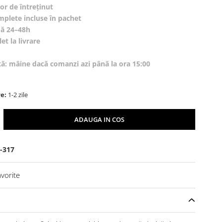
or de întreținut
mplete incluse în pachet
dă 24–48h
et la livrare
tă: mâine dacă comanzi azi până la ora 15:00
re:
1-2 zile
ADAUGA IN COS
-317
vorite