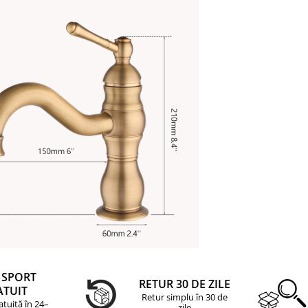
NSPORT
RETUR 30 DE ZILE
ATUIT
Retur simplu în 30 de
atuită în 24–
zile