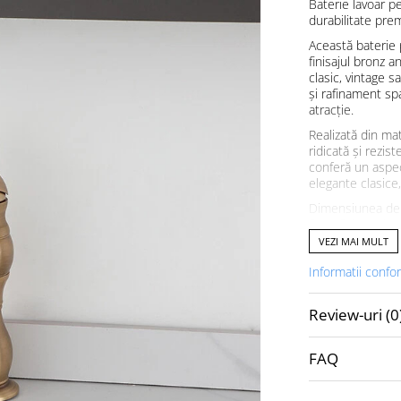
Baterie lavoar pe
durabilitate pr
Această baterie 
finisajul bronz a
clasic, vintage 
și rafinament sp
atracție.
Realizată din mat
ridicată și rezis
conferă un aspec
elegante clasice
Dimensiunea de 2
flux eficient al 
Designul ergonom
VEZI MAI MULT
plăcută în utiliza
Informatii confo
Caracteristici pri
• Finisaj bronz a
Review-uri
(0
• Design clasic
• Construcție ro
• Rezistență la c
FAQ
• Dimensiune to
• Compatibilă cu
• Întreținere uș