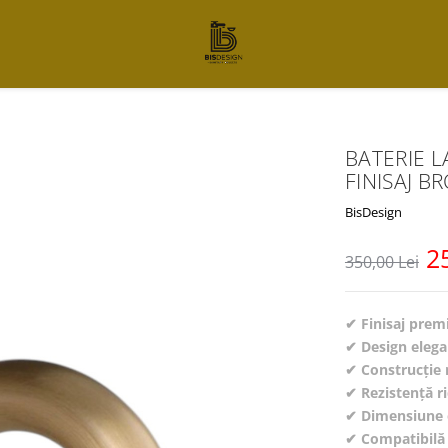
BATERIE L
FINISAJ B
BisDesign
2
350,00 Lei
✔ Finisaj prem
✔ Design elega
✔ Construcție 
✔ Rezistență ri
✔ Dimensiune 
✔ Compatibilă 