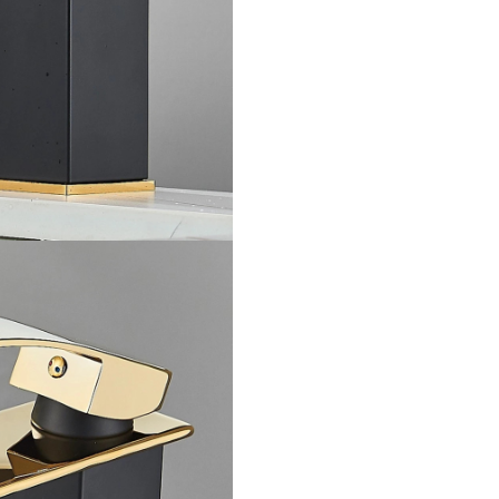
natural, ce oferă o senzație re
și vizual plăcută la fiecare utili
plus, robinetul monocomand
permite reglarea rapidă și prec
debitului și temperaturii apei,
un confort maxim în fiecare zi.
✔️ **Caracteristici principale:*
- Construcție integrală din al
solidă – durabilitate și rezisten
coroziune
- Finisaj negru mat cu accente 
contrast elegant și modern
- Pipa tip cascadă – jet natural 
relaxant
- Design pătrat – perfect pentr
moderne și rafinate
- Dimensiune 19 cm – potrivit
lavoare compacte și standar
- Robinet monocomandă – con
ușor al debitului și temperatu
Această baterie BisDesign® es
alegerea ideală pentru cei care 