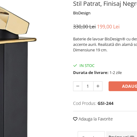
Stil Patrat, Finisaj N
BisDesign
330,00 Lei
199,00 Lei
Baterie de lavoar BisDesign® cu desi
accente aurii. Realizată din alamă sol
Dimensiune 19 cm.
IN STOC
Durata de livrare:
1-2 zile
ADAUG
Cod Produs:
GSI-244
Adauga la Favorite