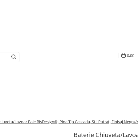
0,00
hiuveta/Lavoar Baie BisDesign®, Pipa Tip Cascada, Stil Patrat, Finisaj Negr
Baterie Chiuveta/Lavoa