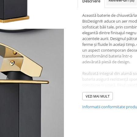
Review-uri
(0)
Descriere
Această baterie de chiuvetă/l
BisDesign® aduce un aer mod
sofisticat băii tale, prin combi
elegantă dintre finisajul negru
accentele aurii. Designul pătrat,
ferme și fluide în același timp,
un aspect contemporan deose
transformând bateria într-o
adevărată piesă de design.
Realizată integral din alamă so
bateria asigură rezistență spor
coroziune și uzură, fiind creat
a rezista în timp fără a-și pierd
eleganța. Finisajul dublu – ne
VEZI MAI MULT
și auriu lucios – este aplicat pr
Informatii conformitate prod
galvanizare în mai multe stratu
oferind o suprafață netedă, re
la amprente și ușor de curățat
Pipa tip cascadă produce un flu