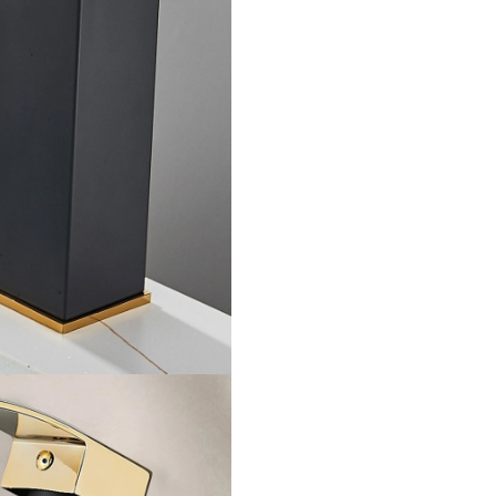
doresc o combinație între stil
modern, calitate superioară și
funcționalitate practică, aduc
plus de lux oricărui spațiu sani