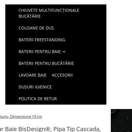
CHIUVETE MULTIFUNCȚIONALE
BUCĂTĂRIE
COLOANE DE DUȘ
BATERII FREESTANDING
BATERII PENTRU BAIE
BATERII PENTRU BUCĂTĂRIE
LAVOARE BAIE
ACCESORII
DUŞURI IGIENICE
POLITICA DE RETUR
u/Auriu, Dimensiune 19 cm
r Baie BisDesign®, Pipa Tip Cascada,