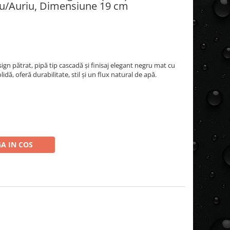
egru/Auriu, Dimensiune 19 cm
gn pătrat, pipă tip cascadă și finisaj elegant negru mat cu
idă, oferă durabilitate, stil și un flux natural de apă.
A IN COS