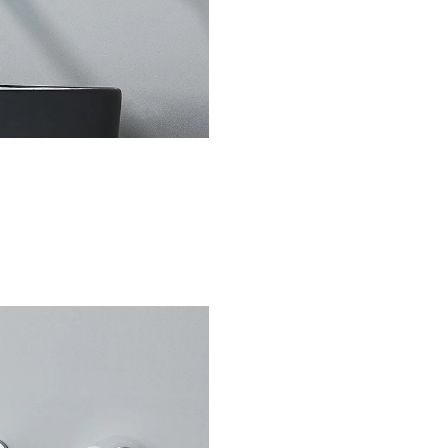
perfect.
Caracteristici cheie:
montaj
încăstrabil în perete
, dimen
26 cm
, construcție din
alamă 
finisaj
crom lucios premium
robinet monocomandă pentr
control simplu și precis.