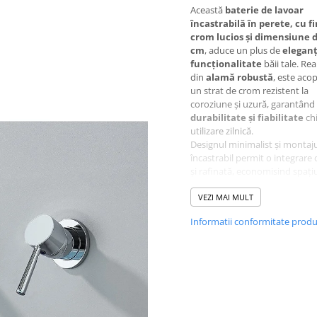
Această
baterie de lavoar
încastrabilă în perete, cu fi
crom lucios și dimensiune d
cm
, aduce un plus de
eleganț
funcționalitate
băii tale. Rea
din
alamă robustă
, este acop
un strat de crom rezistent la
coroziune și uzură, garantând
durabilitate și fiabilitate
chi
utilizare zilnică.
Designul minimalist și montaj
încastrabil permit o integrare 
și rafinată, economisind spațiu
adăugând un aspect modern ș
băii.
VEZI MAI MULT
Robinetul monocoman
oferă control rapid și precis al
Informatii conformitate prod
debitului și al temperaturii ape
asigurând confort și ușurință 
utilizare.
Această baterie este alegerea 
pentru cei care își doresc un
s
modern, funcțional și eleg
unde calitatea și estetica se î