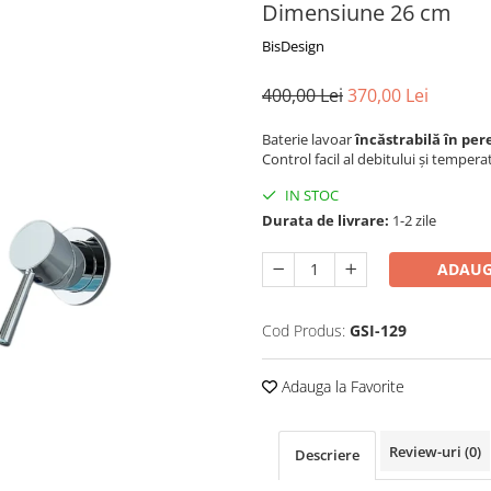
Dimensiune 26 cm
BisDesign
400,00 Lei
370,00 Lei
Baterie lavoar
încăstrabilă în per
Control facil al debitului și tempe
IN STOC
Durata de livrare:
1-2 zile
ADAUG
Cod Produs:
GSI-129
Adauga la Favorite
Review-uri
(0)
Descriere