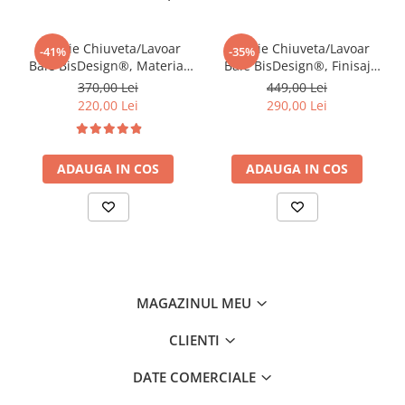
Baterie Chiuveta/Lavoar
Baterie Chiuveta/Lavoar
-41%
-35%
Baie BisDesign®, Material
Baie BisDesign®, Finisaj
Premium, Stil Modern,
Auriu Mat, Model Lebada,
370,00 Lei
449,00 Lei
Finisaj Auriu Mat,
Dimensiune 20 cm
220,00 Lei
290,00 Lei
Dimensiune 17 cm
ADAUGA IN COS
ADAUGA IN COS
MAGAZINUL MEU
CLIENTI
DATE COMERCIALE