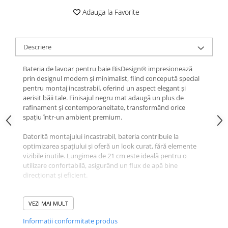
Adauga la Favorite
Descriere
Bateria de lavoar pentru baie BisDesign® impresionează
prin designul modern și minimalist, fiind concepută special
pentru montaj incastrabil, oferind un aspect elegant și
aerisit băii tale. Finisajul negru mat adaugă un plus de
rafinament și contemporaneitate, transformând orice
spațiu într-un ambient premium.
Datorită montajului incastrabil, bateria contribuie la
optimizarea spațiului și oferă un look curat, fără elemente
vizibile inutile. Lungimea de 21 cm este ideală pentru o
utilizare confortabilă, asigurând un flux de apă bine
direcționat și eficient.
Finisajul negru mat nu este doar estetic, ci și practic, fiind
rezistent la amprente, pete de apă și zgârieturi fine,
VEZI MAI MULT
păstrându-și aspectul impecabil în timp.
Informatii conformitate produs