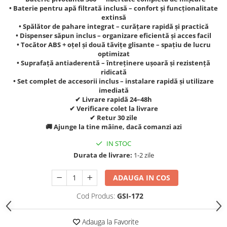
• Baterie pentru apă filtrată inclusă – confort și funcționalitate
extinsă
• Spălător de pahare integrat – curățare rapidă și practică
• Dispenser săpun inclus – organizare eficientă și acces facil
• Tocător ABS + oțel și două tăvițe glisante – spațiu de lucru
optimizat
• Suprafață antiaderentă – întreținere ușoară și rezistență
ridicată
• Set complet de accesorii inclus – instalare rapidă și utilizare
imediată
✔ Livrare rapidă 24–48h
✔ Verificare colet la livrare
✔ Retur 30 zile
🚚 Ajunge la tine mâine, dacă comanzi azi
IN STOC
Durata de livrare:
1-2 zile
ADAUGA IN COS
Cod Produs:
GSI-172
Adauga la Favorite