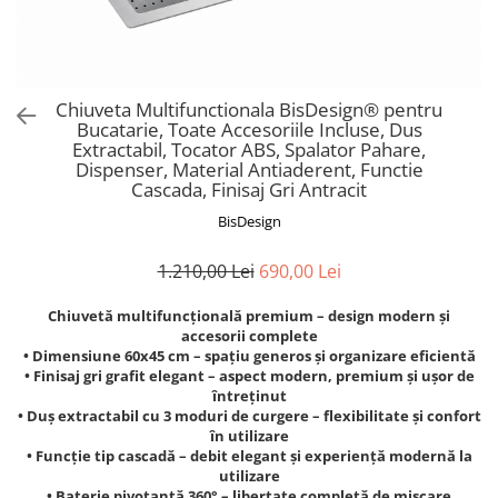
Chiuveta Multifunctionala BisDesign® pentru
Bucatarie, Toate Accesoriile Incluse, Dus
Extractabil, Tocator ABS, Spalator Pahare,
Dispenser, Material Antiaderent, Functie
Cascada, Finisaj Gri Antracit
BisDesign
1.210,00 Lei
690,00 Lei
Chiuvetă multifuncțională premium – design modern și
accesorii complete
• Dimensiune 60x45 cm – spațiu generos și organizare eficientă
• Finisaj gri grafit elegant – aspect modern, premium și ușor de
întreținut
• Duș extractabil cu 3 moduri de curgere – flexibilitate și confort
în utilizare
• Funcție tip cascadă – debit elegant și experiență modernă la
utilizare
• Baterie pivotantă 360° – libertate completă de mișcare