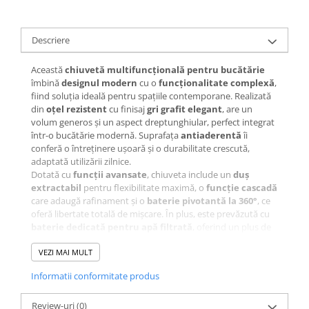
Descriere
Această
chiuvetă multifuncțională pentru bucătărie
îmbină
designul modern
cu o
funcționalitate complexă
,
fiind soluția ideală pentru spațiile contemporane. Realizată
din
oțel rezistent
cu finisaj
gri grafit elegant
, are un
volum generos și un aspect dreptunghiular, perfect integrat
într-o bucătărie modernă. Suprafața
antiaderentă
îi
conferă o întreținere ușoară și o durabilitate crescută,
adaptată utilizării zilnice.
Dotată cu
funcții avansate
, chiuveta include un
duș
extractabil
pentru flexibilitate maximă, o
funcție cascadă
care adaugă rafinament și o
baterie pivotantă la 360°
, ce
oferă libertate totală de mișcare. În plus, este prevăzută cu
baterie dedicată pentru apă filtrată
, oferind un plus de
confort și sănătate.
Instalarea este simplă, datorită montajului la nivelul blatului
VEZI MAI MULT
și a dimensiunilor generoase (
600 x 450 mm, adâncime 210
Informatii conformitate produs
mm
), care oferă spațiu optim și acces facil. Chiuveta vine
însoțită de un
set complet de accesorii
, printre care:
tocător ABS + oțel, două tăvițe glisante, set de scurgere cu
Review-uri
(0)