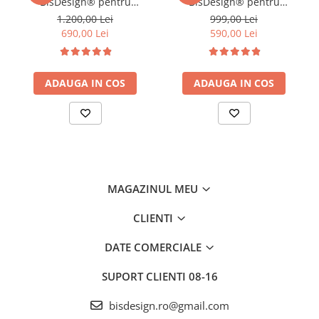
BisDesign® pentru
BisDesign® pentru
Bucatarie, Toate Accesoriile
Bucatarie, Toate Accesoriile
1.200,00 Lei
999,00 Lei
Incluse, Dus Extractabil,
Incluse, Dus Extractabil,
690,00 Lei
590,00 Lei
Tocator ABS, Spalator
Spalator Pahare, Dispenser
Pahare, Material
Sapun, Cos Organizator,
Antiaderent, Functie
Material Antiaderent,
Cascada, Finisaj Gri Grafit,
ADAUGA IN COS
Finisaj Negru Periat
ADAUGA IN COS
600 x 450 mm
MAGAZINUL MEU
CLIENTI
DATE COMERCIALE
SUPORT CLIENTI
08-16
bisdesign.ro@gmail.com