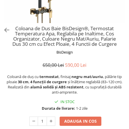
Coloana de Dus Baie BisDesign®, Termostat
Temperatura Apa, Reglabila pe Inaltime, Cos
Organizator, Culoare Negru Mat/Auriu, Palarie
Dus 30 cm cu Efect Ploaie, 4 Functii de Curgere
BisDesign
650,00 Lei
590,00 Lei
Coloană de duș cu
termostat
, finisaj
negru mat/auriu
, pălărie tip
ploaie
30 cm
,
4 funcții de curgere
și înălțime reglabilă (83–120 cm).
Realizată din
alamă solidă și ABS rezistent
, cu suprafață durabilă
anti-amprente.
IN STOC
Durata de livrare:
1-2 zile
ADAUGA IN COS