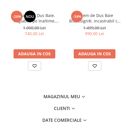
Coloana de Dus Baie,
Sistem de Dus Baie
-26%
NOU
-34%
Reglabila pe Inaltime,
BisDesign®, Incastrabil cu
Culoare Auriu Mat, Palarie
Termostat, Functie Cascada
1.000,00 Lei
1.499,00 Lei
Dus 20 cm cu Efect Ploaie, 4
si Ploaie, Finisaj Auriu Mat,
740,00 Lei
990,00 Lei
Functii de Curgere
Para Dus Perete 55x22 cm
ADAUGA IN COS
ADAUGA IN COS
MAGAZINUL MEU
CLIENTI
DATE COMERCIALE