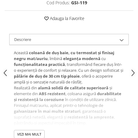
Cod Produs:
GSI-119
Adauga la Favorite
Descriere
Această
coloană de duș baie, cu termostat și finisaj
negru mat/auriu
, îmbină
eleganța modernă
cu
funcționalitatea practică
, transformând fiecare duș într-
o experiență de confort și relaxare. Cu un design sofisticat și
pălărie de duș de 30 cm tip ploaie
, oferă o acoperire
amplă și o senzație naturală de răsfăț.
Realizată din
alamă solidă de calitate superioară
și
elemente din
ABS rezistent
, coloana asigură
durabilitate
și rezistență la coroziune
în condiții de utilizare zilnică.
Finisajul mat/auriu, aplicat printr-o tehnologie de
galvanizare în mai multe straturi
, garantează o
suprafață netedă, elegantă și
rezistentă la amprente
,
păstrându-și aspectul impecabil în timp.
Coloana este echipată cu
4 funcții de curgere
: duș fix tip
ploaie, duș de mână, duș igienic și pipă pentru umplerea
VEZI MAI MULT