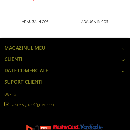
DUS 20 CM CU EFECT PLOAIE, 4
SI PLOAIE, FINISAJ AURIU MAT,
FUNCTII DE CURGERE
PARA DUS PERETE 55X22 CM
ADAUGA IN COS
ADAUGA IN COS
MAGAZINUL MEU
CLIENTI
DATE COMERCIALE
SUPORT CLIENTI
08-16
bisdesign.ro@gmail.com