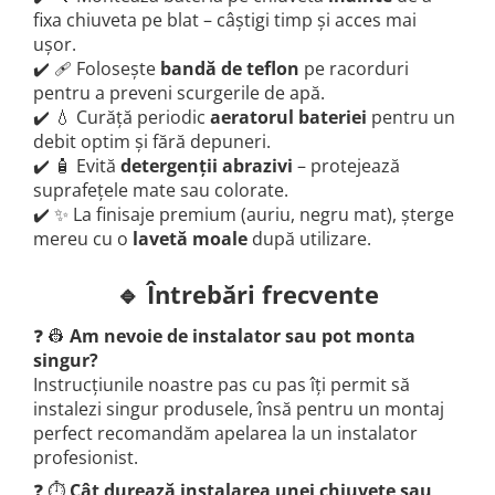
fixa chiuveta pe blat – câștigi timp și acces mai
ușor.
✔️ 🩹 Folosește
bandă de teflon
pe racorduri
pentru a preveni scurgerile de apă.
✔️ 💧 Curăță periodic
aeratorul bateriei
pentru un
debit optim și fără depuneri.
✔️ 🧴 Evită
detergenții abrazivi
– protejează
suprafețele mate sau colorate.
✔️ ✨ La finisaje premium (auriu, negru mat), șterge
mereu cu o
lavetă moale
după utilizare.
🔹 Întrebări frecvente
❓ 👷
Am nevoie de instalator sau pot monta
singur?
Instrucțiunile noastre pas cu pas îți permit să
instalezi singur produsele, însă pentru un montaj
perfect recomandăm apelarea la un instalator
profesionist.
❓ ⏱️
Cât durează instalarea unei chiuvete sau