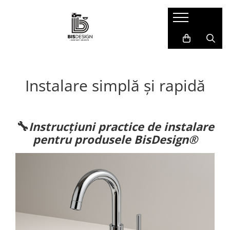
Baterii Pentru Baie
Baterii Cada/Duș
Baterii Lavoar
Instalare simplă și rapidă
🔧
Instrucțiuni practice de instalare
pentru produsele BisDesign®