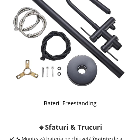
Baterii Freestanding
🔹Sfaturi & Trucuri
✔️ 🔧 Montează bateria pe chiuvetă
înainte
de a