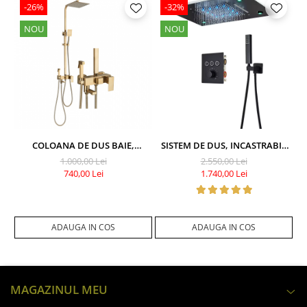
-26%
-32%
NOU
NOU
COLOANA DE DUS BAIE,
SISTEM DE DUS, INCASTRABIL
REGLABILA PE INALTIME,
CU TERMOSTAT, FUNCTIE SPA SI
B
1.000,00 Lei
2.550,00 Lei
CULOARE AURIU MAT, PALARIE
LED, FINISAJ NEGRU MAT, PARA
T
740,00 Lei
1.740,00 Lei
DUS 20 CM CU EFECT PLOAIE, 4
DUS TAVAN 35X49 CM
S
FUNCTII DE CURGERE
ADAUGA IN COS
ADAUGA IN COS
MAGAZINUL MEU