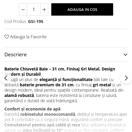
ADAUGA IN COS
Cod Produs:
GSI-195
Adauga la Favorite
Descriere
Baterie Chiuvetă Baie – 31 cm, Finisaj Gri Metal, Design
Modern și Durabil
Adaugă un plus de
eleganță și funcționalitate
băii tale cu
această
baterie premium de 31 cm
, cu finisaj
gri metal
și un
design modern, ideal pentru spațiile contemporane. Realizată din
alamă robustă
, bateria este rezistentă la coroziune și uzură,
garantând o durată de viață îndelungată.
Confort și economie de apă
Datorită
robinetului monocomandă
, debitul și temperatura apei
pot fi controlate cu o singură mână, asigurând confort și precizie.
Comutatorul pentru apă caldă și rece
face utilizarea intuitivă și
sigură, iar
pipa înclinată la 15°
asigură un flux constant, uniform