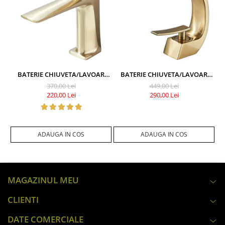
BATERIE CHIUVETA/LAVOAR
BATERIE CHIUVETA/LAVOAR
BAIE BISDESIGN®, MATERIAL
BAIE BISDESIGN®, FINISAJ
370,00 Lei
449,00 Lei
PREMIUM, STIL MODERN,
AURIU MAT, MODEL LEBADA,
220,00 Lei
290,00 Lei
FINISAJ AURIU MAT,
DIMENSIUNE 20 CM
DIMENSIUNE 17 CM
ADAUGA IN COS
ADAUGA IN COS
MAGAZINUL MEU
CLIENTI
DATE COMERCIALE